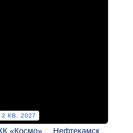
27
мо»
Нефтекамск
ртал «Космо» – жилой
нес-класса, успешно
 в себе преимущества
 жилья и современных