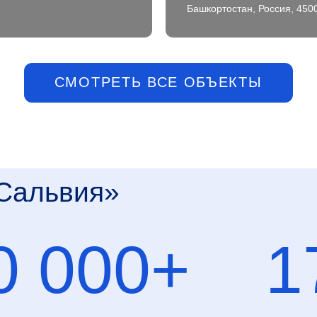
 000+
170
Башкортостан, Россия, 450
в готового жилья
завершенных объ
Уфе и Башкортос
Б
КРТ
первый в РБ застройщик, ставший
участником федеральной программы по
комплексному развитию территории
риоритетным направлением
Реализуем п
еятельности группы компаний
сложности, о
вляется строительство жилых домов.
сдачи и пос
акже мы специализируемся на
Специалисты
троительстве административных
профессиона