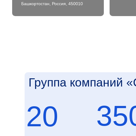
350
20
Башкортостан, Россия, 450010
квадратных метро
лет на рынке
строительства
ФРЖС Р
один из основных генеральных
подрядчиков Фонда развития
жилищного строительства РБ
П
Группа компаний «Сальвия»
д
— один из лидеров
я
Т
строительной отрасли
с