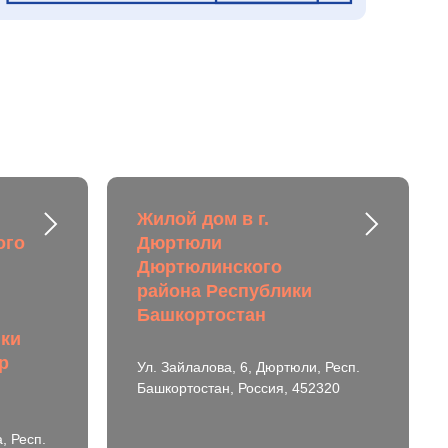
Жилой дом в г.
ого
Дюртюли
Дюртюлинского
района Республики
Башкортостан
ики
р
Ул. Зайлалова, 6, Дюртюли, Респ.
Башкортостан, Россия, 452320
, Респ.