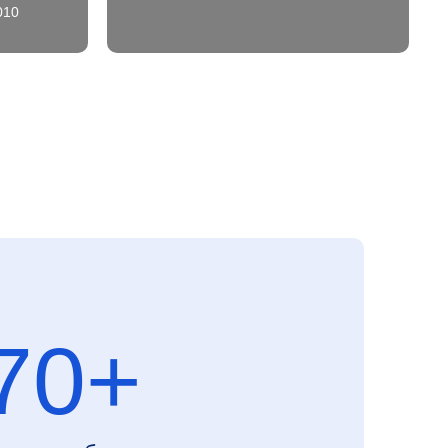
+
010
ектов в
тане
роекты любой
т проектирования до
ледующей эксплуатации.
 «Сальвии» в своей
льной деятельности