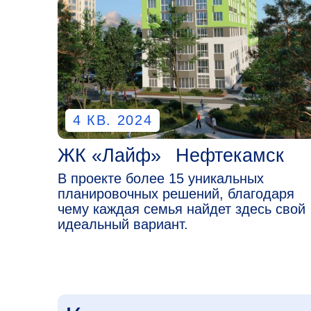
ЖК «Лайф»
Нефтекамск
Ж
В проекте более 15 уникальных
В
планировочных решений, благодаря
п
чему каждая семья найдет здесь свой
ч
идеальный вариант.
и
Коммерческая недвиж
Уфе и Нефтекамске
Оставьте заявку и получите акт
предложение по коммерческой
недвижимости в объектах груп
«Сальвия»