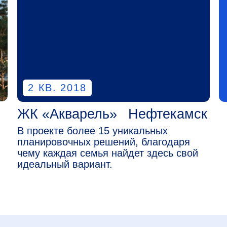
К «Акварель»
Нефтекамск
 проекте более 15 уникальных
ланировочных решений, благодаря
ему каждая семья найдет здесь свой
деальный вариант.
имость в
уальное
пы компаний