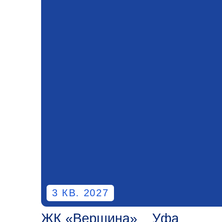
3 КВ. 2027
ЖК «Вершина»
Уфа
Вершина покоряется не каждому.
Проект с уникальными фишками для
уфимского рынка!