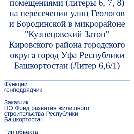
помещениями (литеры 6, 7, 8)
на пересечении улиц Геологов
и Бородинской в микрорайоне
Функции
генподрядчик
"Кузнецовский Затон"
Заказчик
НО Фонд развития жилищного
Кировского района городского
строительства Республики
Башкортостан
округа город Уфа Республики
Тип объекта
Жилье
Башкортостан (Литер 6,6/1)
Срок сдачи
2 квартал 2017 года