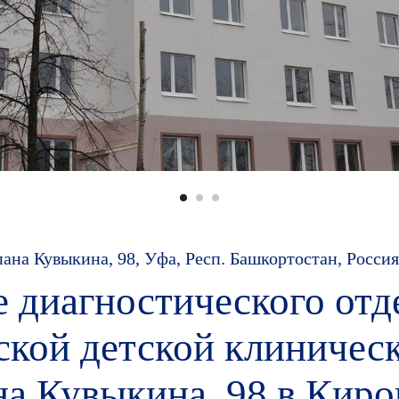
пана Кувыкина, 98, Уфа, Респ. Башкортостан, Россия
е диагностического отд
ской детской клиничес
на Кувыкина, 98 в Кир