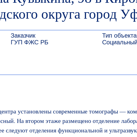
аказчик
Тип объекта
Ср
УП ФЖС РБ
Социальный
20
дского округа город У
 центра установлены современные томографы — ко
сный. На втором этаже размещено отделение лабор
ее следуют отделения функциональной и ультразву