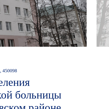
, 450098
еления
кой больницы
овском районе