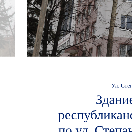
Ул. Сте
Здани
республикан
по ул. Степа